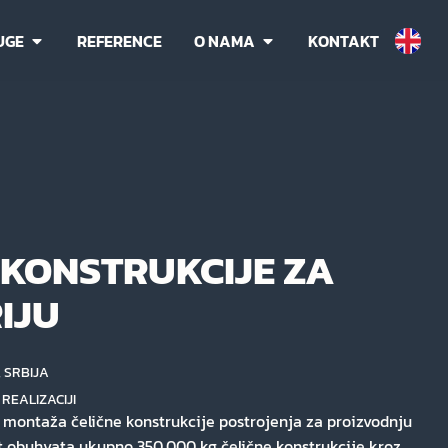
UGE
REFERENCE
O NAMA
KONTAKT
 KONSTRUKCIJE ZA
IJU
 SRBIJA
 REALIZACIJI
i montaža čelične konstrukcije postrojenja za proizvodnju
t obuhvata ukupno 350.000 kg čelične konstrukcije kroz