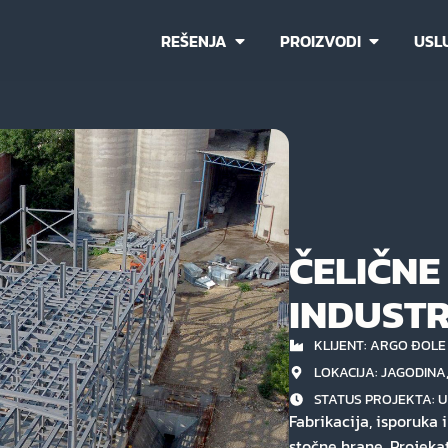
REŠENJA
PROIZVODI
USL
ČELIČNE
INDUSTR
KLIJENT: ARGO ĐOLE
LOKACIJA: JAGODINA,
STATUS PROJEKTA:
U
Fabrikacija, isporuka 
stočne hrane. Projeka