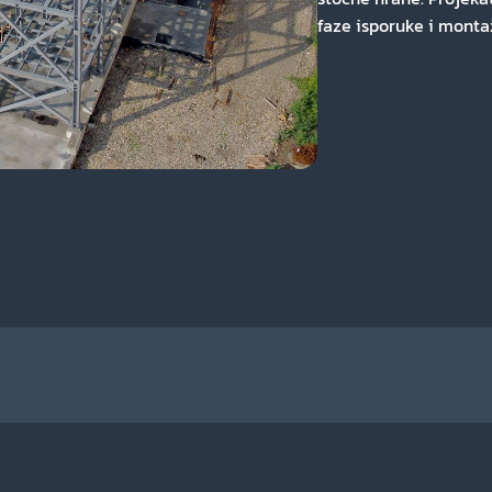
faze isporuke i monta