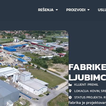
REŠENJA
PROIZVODI
USL
FABRIKE
LJUBIMC
KLIJENT: PREMIL
LOKACIJA: KOVIN, SR
STATUS PROJEKTA:
R
Fabrika je projektovan