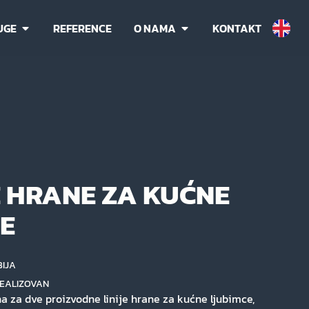
UGE
REFERENCE
O NAMA
KONTAKT
 HRANE ZA KUĆNE
E
BIJA
EALIZOVAN
a za dve proizvodne linije hrane za kućne ljubimce,