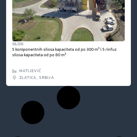
SILOSI
3
5 komponentnih silosa kapaciteta od po 300 m
i 5 rinfuz
3
silosa kapaciteta od po 80 m
MATIJEVIĆ
ZLATICA, SRBIJA