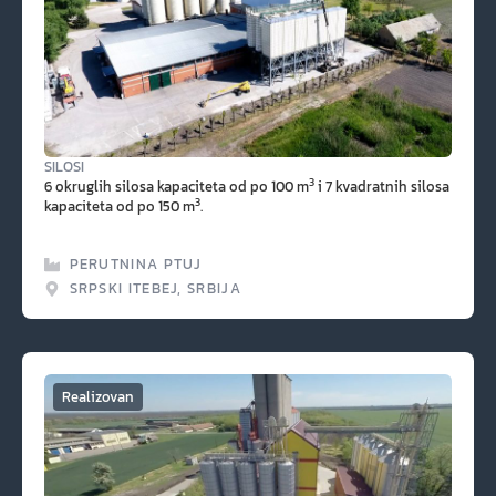
SILOSI
3
6 okruglih silosa kapaciteta od po 100 m
i 7 kvadratnih silosa
3
kapaciteta od po 150 m
.
PERUTNINA PTUJ
SRPSKI ITEBEJ, SRBIJA
Realizovan