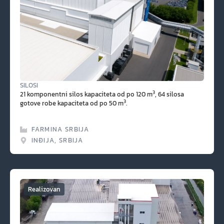
SILOSI
3
21 komponentni silos kapaciteta od po 120 m
, 64 silosa
3
gotove robe kapaciteta od po 50 m
.
FARMINA SRBIJA
INĐIJA, SRBIJA
Realizovan