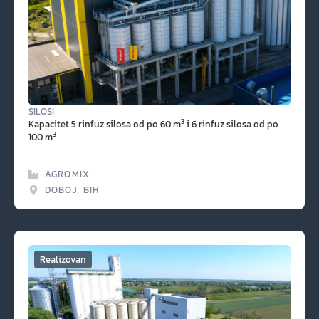
SILOSI
3
Kapacitet 5 rinfuz silosa od po 60 m
i 6 rinfuz silosa od po
3
100 m
AGROMIX
DOBOJ, BIH
Realizovan