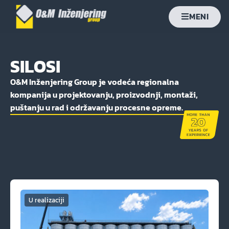
MENI
SILOSI
O&M Inženjering Group je vodeća regionalna
kompanija u projektovanju, proizvodnji, montaži,
puštanju u rad i održavanju procesne opreme.
U realizaciji