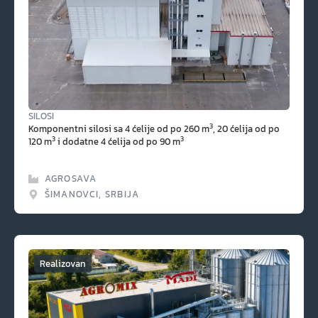
SILOSI
3
Komponentni silosi sa 4 ćelije od po 260 m
, 20 ćelija od po
3
3
120 m
i dodatne 4 ćelija od po 90 m
AGROSAVA
ŠIMANOVCI, SRBIJA
Realizovan